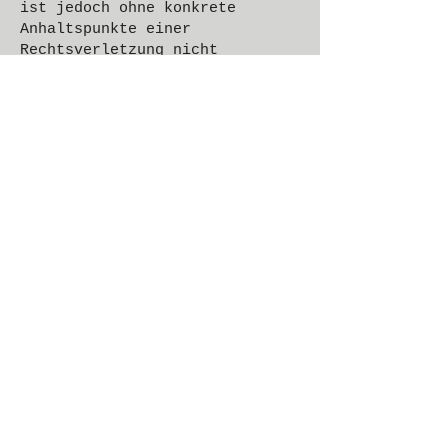
ist jedoch ohne konkrete
Anhaltspunkte einer
Rechtsverletzung nicht
zumutbar. Bei Bekanntwerden von
Rechtsverletzungen werden wir
derartige Links
umgehend entfernen.
Urheberrecht
Die durch die Seitenbetreiber
erstellten Inhalte und Werke
auf diesen Seiten unterliegen
dem deutschen
Urheberrecht. Die
Vervielfältigung, Bearbeitung,
Verbreitung und jede Art der
Verwertung außerhalb der
Grenzen des Urheberrechtes
bedürfen der schriftlichen
Zustimmung des jeweiligen
Autors bzw. Erstellers.
Downloads und Kopien dieser